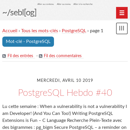
Aller au contenu
Aller au menu
Aller à la recherche
~/sebl[og]
Home
Accueil
›
Tous les mots-clés
›
PostgreSQL
› page 1
Affi
Archives
le
Mot-clé - PostgreSQL
me
Fil des entrées
-
Fil des commentaires
MERCREDI, AVRIL 10 2019
PostgreSQL Hebdo #40
Lu cette semaine : When a vulnerability is not a vulnerability I
am Developer! (And You Can Too!) Writing PostgreSQL
Extensions is Fun – C Language Recherche Plein-Texte avec
des bigrammes : pg_bigm Secure PostgreSQL – a reminder on