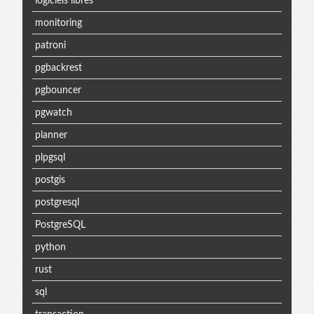
logiciels libres
monitoring
patroni
pgbackrest
pgbouncer
pgwatch
planner
plpgsql
postgis
postgresql
PostgreSQL
python
rust
sql