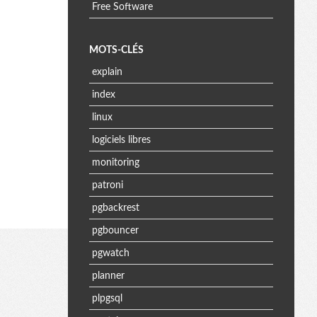
Free Software
MOTS-CLÉS
explain
index
linux
logiciels libres
monitoring
patroni
pgbackrest
pgbouncer
pgwatch
planner
plpgsql