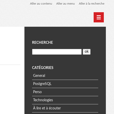
Aller au contenu
Aller au menu
Aller à la recherche
Home
Archives
M
RECHERCHE
e
n
CATÉGORIES
General
u
PostgreSQL
Perso
Technologies
À lire et à écouter