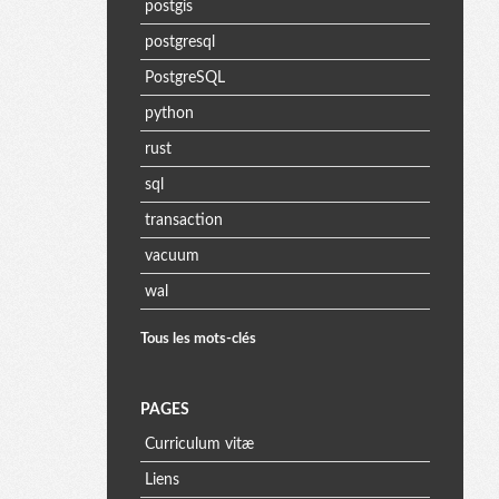
postgis
postgresql
PostgreSQL
python
rust
sql
transaction
vacuum
wal
Tous les mots-clés
PAGES
Curriculum vitæ
Liens