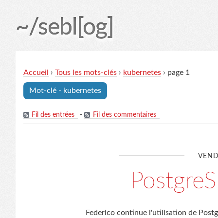
~/sebl[og]
Accueil
›
Tous les mots-clés
›
kubernetes
› page 1
Mot-clé - kubernetes
Fil des entrées
-
Fil des commentaires
VEND
Postgre
Federico continue l'utilisation de Post