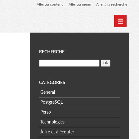
Aller au contenu
Aller au menu
Aller à la recherche
Home
Archives
M
RECHERCHE
e
n
CATÉGORIES
General
u
PostgreSQL
Perso
Technologies
À lire et à écouter