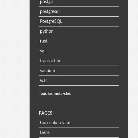
postgis
postgresql
PostgreSQL
python
rust
sql
transaction
vacuum
wal
Tous les mots-clés
PAGES
Curriculum vitæ
Liens