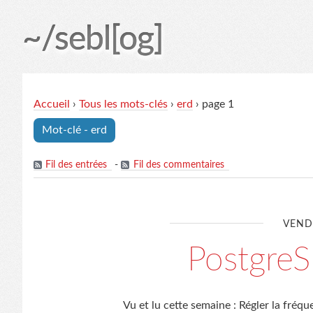
~/sebl[og]
Accueil
›
Tous les mots-clés
›
erd
› page 1
Mot-clé - erd
Fil des entrées
-
Fil des commentaires
VENDR
Postgre
Vu et lu cette semaine : Régler la fr