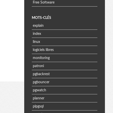
Free Software
MOTS-CLÉS
explain
index
linux
logiciels libres
monitoring
patroni
pgbackrest
pgbouncer
pgwatch
planner
plpgsql