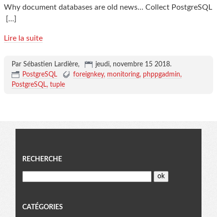
Why document databases are old news… Collect PostgreSQL
[…]
Lire la suite
Par Sébastien Lardière,
jeudi, novembre 15 2018
.
PostgreSQL
foreignkey
monitoring
phppgadmin
PostgreSQL
tuple
Menu
RECHERCHE
CATÉGORIES