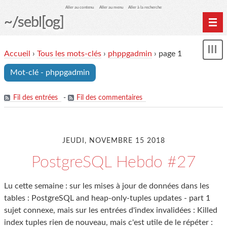
Aller au contenu
Aller au menu
Aller à la recherche
~/sebl[og]
Home
Accueil
›
Tous les mots-clés
›
phppgadmin
› page 1
Affi
Archives
le
Mot-clé - phppgadmin
me
Fil des entrées
-
Fil des commentaires
JEUDI, NOVEMBRE 15 2018
PostgreSQL Hebdo #27
Lu cette semaine : sur les mises à jour de données dans les
tables : PostgreSQL and heap-only-tuples updates - part 1
sujet connexe, mais sur les entrées d'index invalidées : Killed
index tuples rien de nouveau, mais c'est utile de le répéter :