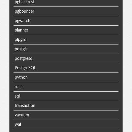
pgbackrest
pgbouncer
pgwatch
planner
plpgsql
postgis
postgresql
PostgreSQL
python
rust
sql
transaction
vacuum
wal