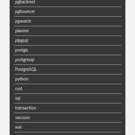
pgbackrest
pgbouncer
pgwatch
planner
plpgsql
postgis
postgresql
PostgreSQL
python
rust
sql
transaction
vacuum
wal