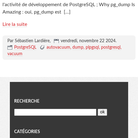
l'activité de développement de PostgreSQL ; Why pg_dump Is
Amazing : oui, pg_dump est
[…]
Lire la suite
Par Sébastien Lardière,
vendredi, novembre 22 2024
.
PostgreSQL
autovacuum
dump
plpgsql
postgresql
vacuum
Menu
RECHERCHE
CATÉGORIES