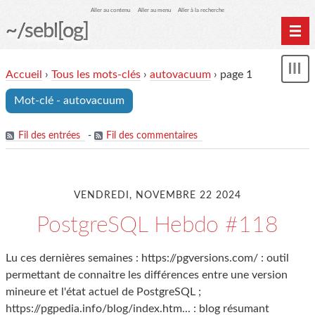
Aller au contenu
Aller au menu
Aller à la recherche
~/sebl[og]
Home
Accueil
›
Tous les mots-clés
›
autovacuum
› page 1
Affi
Archives
le
Mot-clé - autovacuum
me
Fil des entrées
-
Fil des commentaires
VENDREDI, NOVEMBRE 22 2024
PostgreSQL Hebdo #118
Lu ces dernières semaines : https://pgversions.com/ : outil
permettant de connaitre les différences entre une version
mineure et l'état actuel de PostgreSQL ;
https://pgpedia.info/blog/index.htm... : blog résumant