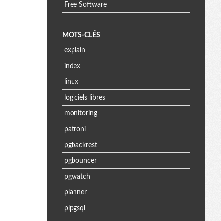
Free Software
MOTS-CLÉS
explain
index
linux
logiciels libres
monitoring
patroni
pgbackrest
pgbouncer
pgwatch
planner
plpgsql