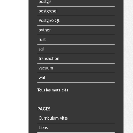
postgis
postgresql
PostgreSQL
python
rust
sql
transaction
vacuum
wal
Tous les mots-clés
PAGES
Curriculum vitæ
Liens