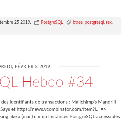
ptembre 25 2019
.
PostgreSQL
btree
postgresql
rex
REDI, FÉVRIER 8 2019
SQL Hebdo #34
des identifiants de transactions : Mailchimp's Mandrill
ays et https://news.ycombinator.com/item?i... =>
ng like a (mail) chimp Instances PostgreSQL accessibles