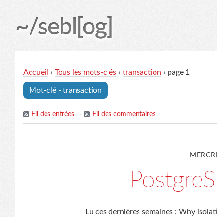
~/sebl[og]
Accueil
›
Tous les mots-clés
›
transaction
› page 1
Mot-clé - transaction
Fil des entrées
-
Fil des commentaires
MERCRE
Postgre
Lu ces dernières semaines : Why isolation