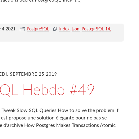
sactions Secret PostgreSQL Trick
[…]
e 4 2021
.
PostgreSQL
index
json
PostegrSQL 14
DI, SEPTEMBRE 25 2019
SQL Hebdo #49
o Tweak Slow SQL Queries How to solve the problem if
rest propose une solution élégante pour ne pas se
ueue d'archive How Postgres Makes Transactions Atomic