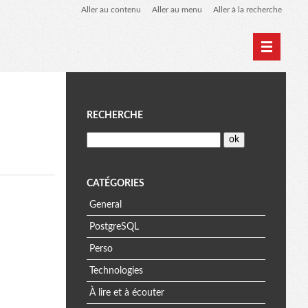
Aller au contenu
Aller au menu
Aller à la recherche
Home
Archives
M
RECHERCHE
e
n
CATÉGORIES
General
u
PostgreSQL
Perso
Technologies
À lire et à écouter