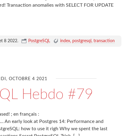
hard! Transaction anomalies with SELECT FOR UPDATE
let 8 2022
.
PostgreSQL
index
postgresql
transaction
DI, OCTOBRE 4 2021
SQL Hebdo #79
ed! ; en français :
. An early look at Postgres 14: Performance and
greSQL: how to use it righ Why we spent the last