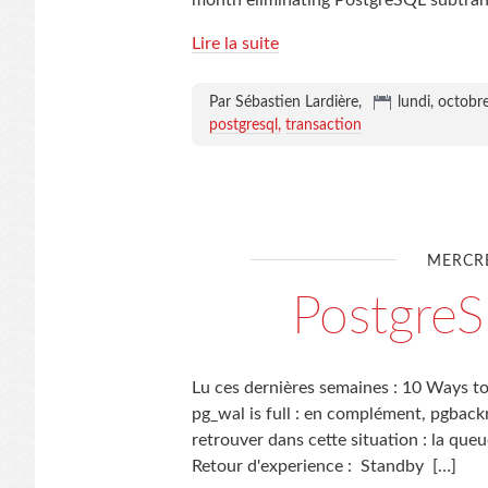
month eliminating PostgreSQL subtran
Lire la suite
Par Sébastien Lardière,
lundi, octobr
postgresql
transaction
MERCRE
Postgre
Lu ces dernières semaines : 10 Ways t
pg_wal is full : en complément, pgback
retrouver dans cette situation : la q
Retour d'experience : Standby
[…]