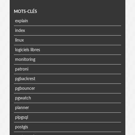
MOTS-CLÉS
explain
index
linux
logiciels libres
monitoring
patroni
pgbackrest
pgbouncer
pgwatch
planner
plpgsql
postgis