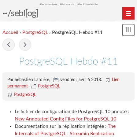
Aller au contenu
Aller au menu
Aller à la recherche
~/sebl[og]
Home
Accueil
›
PostgreSQL
› PostgreSQL Hebdo #11
Affi
Archives
le
me
-
PostgreSQL Hebdo #11
Par Sébastien Lardière,
vendredi, avril 6 2018
.
Lien
permanent
PostgreSQL
PostgreSQL
Le fichier de configuration de PostgreSQL 10 annoté :
New Annotated Config Files for PostgreSQL 10
Documentation sur la réplication intégrée :
The
Internals of PostgreSQL : Streamin Replication