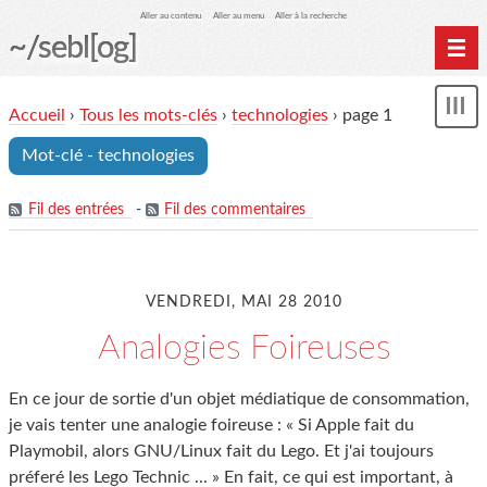
Aller au contenu
Aller au menu
Aller à la recherche
~/sebl[og]
Home
Accueil
›
Tous les mots-clés
›
technologies
› page 1
Affi
Archives
le
Mot-clé - technologies
me
Fil des entrées
-
Fil des commentaires
VENDREDI, MAI 28 2010
Analogies Foireuses
En ce jour de sortie d'un objet médiatique de consommation,
je vais tenter une analogie foireuse : « Si Apple fait du
Playmobil, alors GNU/Linux fait du Lego. Et j'ai toujours
préferé les Lego Technic ... » En fait, ce qui est important, à