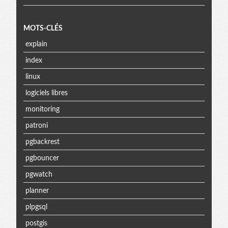
MOTS-CLÉS
explain
index
linux
logiciels libres
monitoring
patroni
pgbackrest
pgbouncer
pgwatch
planner
plpgsql
postgis