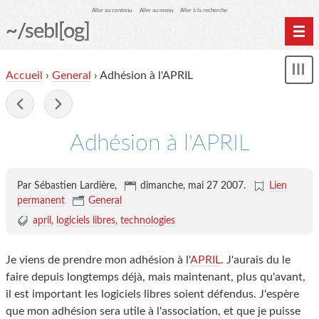
Aller au contenu
Aller au menu
Aller à la recherche
~/sebl[og]
Home
Accueil
›
General
› Adhésion à l'APRIL
Affi
Archives
le
me
-
Adhésion à l'APRIL
Par Sébastien Lardière,
dimanche, mai 27 2007
.
Lien
permanent
General
april
logiciels libres
technologies
Je viens de prendre mon adhésion à l'
APRIL
. J'aurais du le
faire depuis longtemps déjà, mais maintenant, plus qu'avant,
il est important les logiciels libres soient défendus. J'espère
que mon adhésion sera utile à l'association, et que je puisse