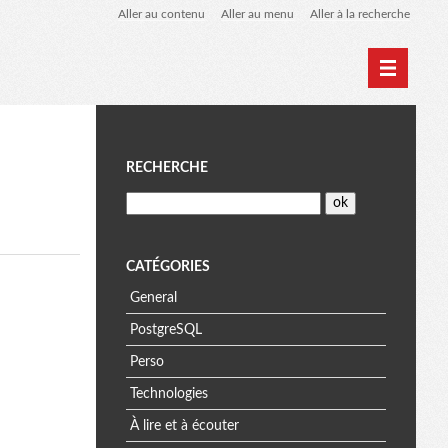
Aller au contenu
Aller au menu
Aller à la recherche
Home
Archives
M
RECHERCHE
e
n
CATÉGORIES
General
u
PostgreSQL
Perso
Technologies
À lire et à écouter