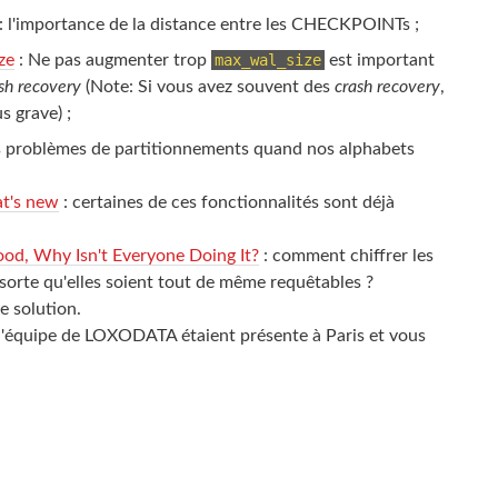
: l'importance de la distance entre les CHECKPOINTs ;
ze
: Ne pas augmenter trop
max_wal_size
est important
sh recovery
(Note: Si vous avez souvent des
crash recovery
,
s grave) ;
s problèmes de partitionnements quand nos alphabets
at's new
: certaines de ces fonctionnalités sont déjà
Good, Why Isn't Everyone Doing It?
: comment chiffrer les
 sorte qu'elles soient tout de même requêtables ?
 solution.
l'équipe de LOXODATA étaient présente à Paris et vous