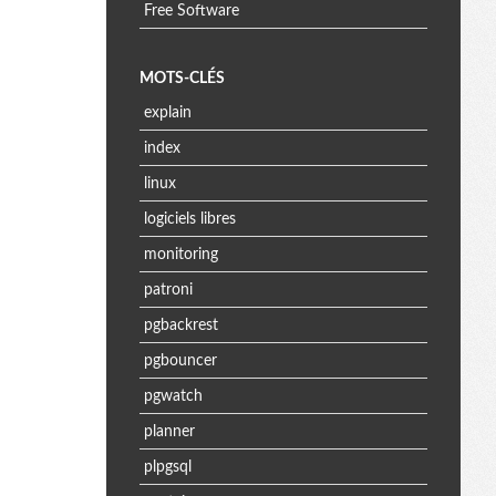
Free Software
MOTS-CLÉS
explain
index
linux
logiciels libres
monitoring
patroni
pgbackrest
pgbouncer
pgwatch
planner
plpgsql