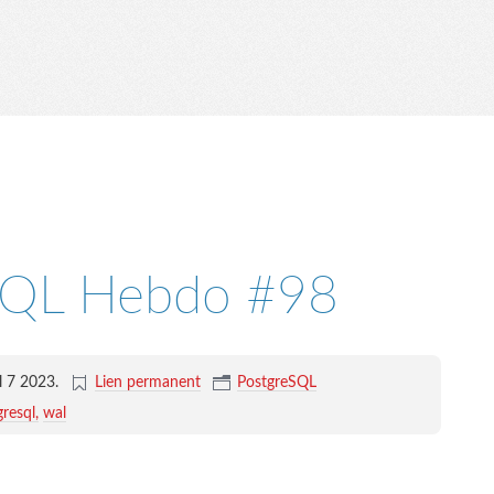
SQL Hebdo #98
il 7 2023
.
Lien permanent
PostgreSQL
gresql
wal