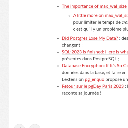
The importance of max_wal_size
A little more on max_wal_si
pour limiter le temps de
cra
c'est qu'il y un problème plu
Did Postgres Lose My Data?
: de
changent ;
SQL:2023 is finished: Here is wh
présentes dans PostgreSQL ;
Database Encryption: If It's So 
données dans la base, et faire en
L'extension
pg_enquo
propose une
Retour sur le pgDay Paris 2023
: 
raconte sa journée !