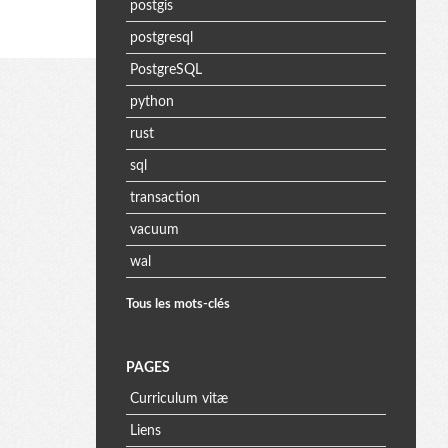
postgis
postgresql
PostgreSQL
python
rust
sql
transaction
vacuum
wal
Tous les mots-clés
PAGES
Curriculum vitæ
Liens