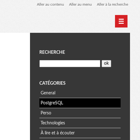
Aller au contenu
Aller au menu
Aller à la recherche
Home
Archives
M
RECHERCHE
e
n
CATÉGORIES
General
u
PostgreSQL
Perso
Technologies
À lire et à écouter