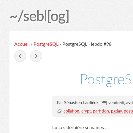
~/sebl[og]
Accueil
›
PostgreSQL
› PostgreSQL Hebdo #98
-
Postgre
Par Sébastien Lardière,
vendredi, avr
collation
crypt
partition
pgday
post
Lu ces dernière semaines :