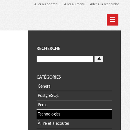
Aller au contenu
Aller au menu
Aller à la recherche
Home
Archives
M
RECHERCHE
e
n
CATÉGORIES
General
u
PostgreSQL
Perso
Technologies
À lire et à écouter