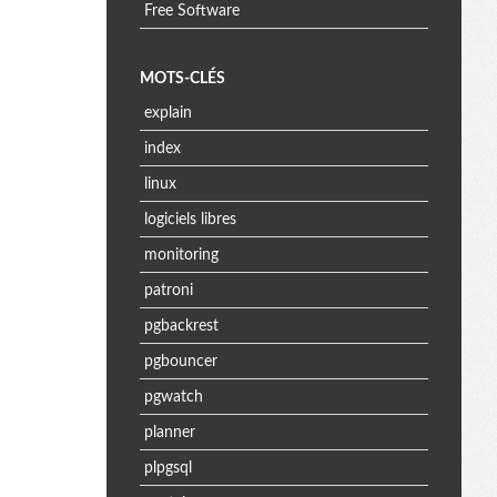
Free Software
MOTS-CLÉS
explain
index
linux
logiciels libres
monitoring
patroni
pgbackrest
pgbouncer
pgwatch
planner
plpgsql