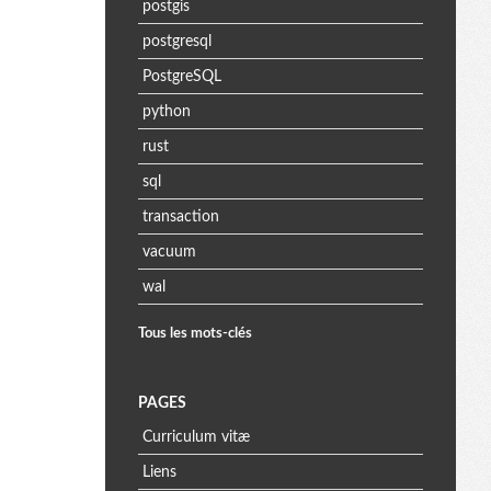
postgis
postgresql
PostgreSQL
python
rust
sql
transaction
vacuum
wal
Tous les mots-clés
PAGES
Curriculum vitæ
Liens