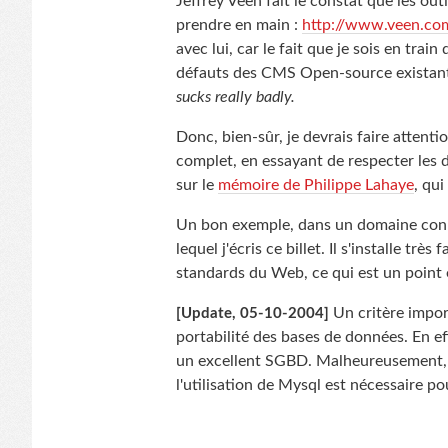
Jeffrey Veen fait le constat que les out
prendre en main :
http://www.veen.com
avec lui, car le fait que je sois en tra
défauts des CMS Open-source existants
sucks really badly.
Donc, bien-sûr, je devrais faire attenti
complet, en essayant de respecter les d
sur le
mémoire de Philippe Lahaye
, qui
Un bon exemple, dans un domaine connex
lequel j'écris ce billet. Il s'installe tr
standards du Web, ce qui est un point 
Un critère import
[Update, 05-10-2004]
portabilité des bases de données. En eff
un excellent SGBD. Malheureusement, l
l'utilisation de Mysql est nécessaire pour