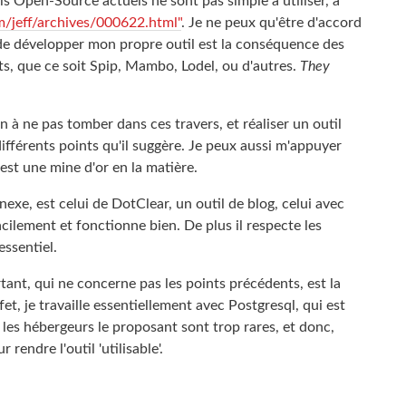
ils Open-Source actuels ne sont pas simple à utiliser, à
/jeff/archives/000622.html"
. Je ne peux qu'être d'accord
in de développer mon propre outil est la conséquence des
, que ce soit Spip, Mambo, Lodel, ou d'autres.
They
on à ne pas tomber dans ces travers, et réaliser un outil
ifférents points qu'il suggère. Je peux aussi m'appuyer
 est une mine d'or en la matière.
e, est celui de DotClear, un outil de blog, celui avec
ès facilement et fonctionne bien. De plus il respecte les
essentiel.
ant, qui ne concerne pas les points précédents, est la
et, je travaille essentiellement avec Postgresql, qui est
es hébergeurs le proposant sont trop rares, et donc,
 rendre l'outil 'utilisable'.