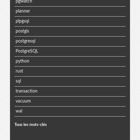
pgwatch
planner
plpgsql
postgis
postgresql
PostgreSQL
python
rust
sql
transaction
vacuum
wal
Tous les mots-clés