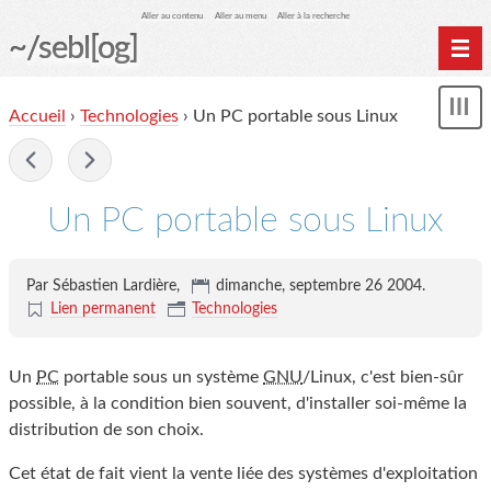
Aller au contenu
Aller au menu
Aller à la recherche
~/sebl[og]
Home
Accueil
›
Technologies
› Un PC portable sous Linux
Affi
Archives
le
me
-
Un PC portable sous Linux
Par Sébastien Lardière,
dimanche, septembre 26 2004
.
Lien permanent
Technologies
Un
PC
portable sous un système
GNU
/Linux, c'est bien-sûr
possible, à la condition bien souvent, d'installer soi-même la
distribution de son choix.
Cet état de fait vient la vente liée des systèmes d'exploitation