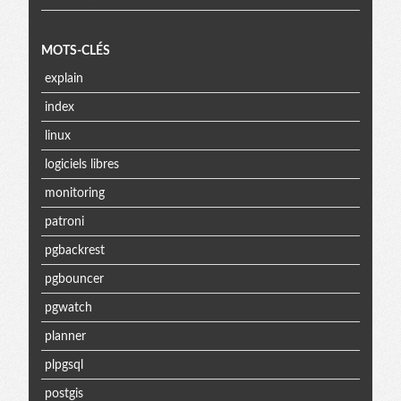
MOTS-CLÉS
explain
index
linux
logiciels libres
monitoring
patroni
pgbackrest
pgbouncer
pgwatch
planner
plpgsql
postgis