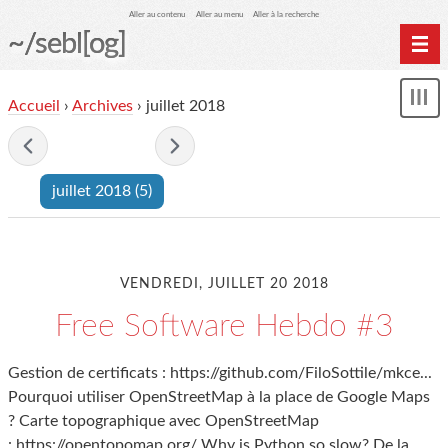
Aller au contenu
Aller au menu
Aller à la recherche
~/sebl[og]
Home
Accueil
›
Archives
› juillet 2018
Affi
Archives
le
me
- juillet 2018 -
juillet 2018
(5)
VENDREDI, JUILLET 20 2018
Free Software Hebdo #3
Gestion de certificats : https://github.com/FiloSottile/mkce...
Pourquoi utiliser OpenStreetMap à la place de Google Maps
? Carte topographique avec OpenStreetMap
: https://opentopomap.org/ Why is Python so slow? De la