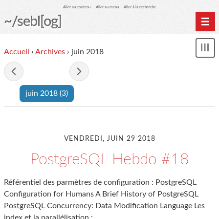
Aller au contenu
Aller au menu
Aller à la recherche
~/sebl[og]
Home
Accueil
›
Archives
› juin 2018
Affi
Archives
le
me
- juin 2018 -
juin 2018
(3)
VENDREDI, JUIN 29 2018
PostgreSQL Hebdo #18
Référentiel des parmètres de configuration : PostgreSQL
Configuration for Humans A Brief History of PostgreSQL
PostgreSQL Concurrency: Data Modification Language Les
index et la parallélisation :