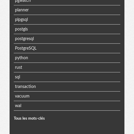
pgwatch
planner
plpgsql
postgis
postgresql
PostgreSQL
python
rust
sql
transaction
vacuum
wal
Tous les mots-clés