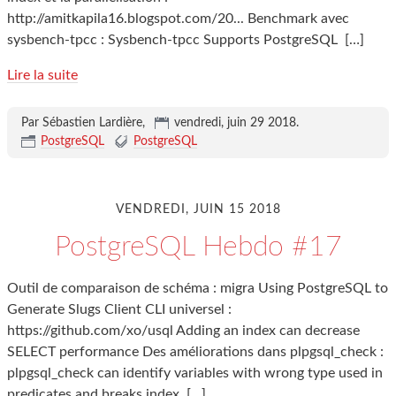
http://amitkapila16.blogspot.com/20... Benchmark avec
sysbench-tpcc : Sysbench-tpcc Supports PostgreSQL
[…]
Lire la suite
Par Sébastien Lardière,
vendredi, juin 29 2018
.
PostgreSQL
PostgreSQL
VENDREDI, JUIN 15 2018
PostgreSQL Hebdo #17
Outil de comparaison de schéma : migra Using PostgreSQL to
Generate Slugs Client CLI universel :
https://github.com/xo/usql Adding an index can decrease
SELECT performance Des améliorations dans plpgsql_check :
plpgsql_check can identify variables with wrong type used in
predicates and breaks index
[…]