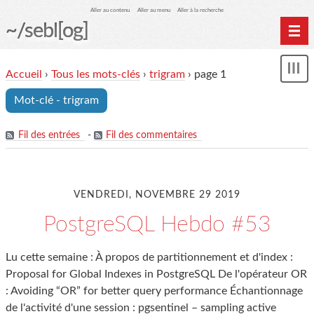
Aller au contenu
Aller au menu
Aller à la recherche
~/sebl[og]
Home
Accueil
›
Tous les mots-clés
›
trigram
› page 1
Affi
Archives
le
Mot-clé - trigram
me
Fil des entrées
-
Fil des commentaires
VENDREDI, NOVEMBRE 29 2019
PostgreSQL Hebdo #53
Lu cette semaine : À propos de partitionnement et d'index :
Proposal for Global Indexes in PostgreSQL De l'opérateur OR
: Avoiding “OR” for better query performance Échantionnage
de l'activité d'une session : pgsentinel – sampling active