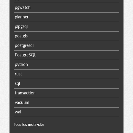
pgwatch
planner
plpgsql
postgis
postgresql
PostgreSQL
python
rust
sql
transaction
vacuum
wal
Tous les mots-clés