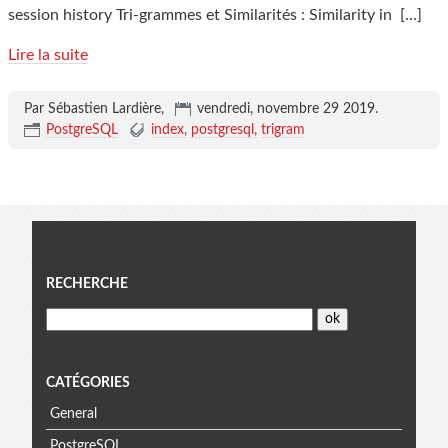
session history Tri-grammes et Similarités : Similarity in
[…]
Lire la suite
Par Sébastien Lardière,
vendredi, novembre 29 2019
.
PostgreSQL
index
postgresql
trigram
Menu
RECHERCHE
CATÉGORIES
General
PostgreSQL