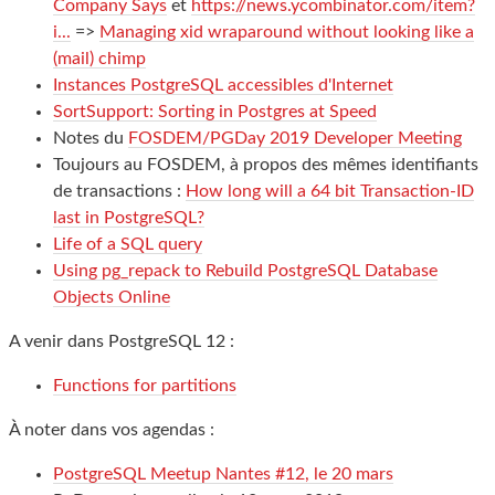
Company Says
et
https://news.ycombinator.com/item?
i...
=>
Managing xid wraparound without looking like a
(mail) chimp
Instances PostgreSQL accessibles d'Internet
SortSupport: Sorting in Postgres at Speed
Notes du
FOSDEM/PGDay 2019 Developer Meeting
Toujours au FOSDEM, à propos des mêmes identifiants
de transactions :
How long will a 64 bit Transaction-ID
last in PostgreSQL?
Life of a SQL query
Using pg_repack to Rebuild PostgreSQL Database
Objects Online
A venir dans PostgreSQL 12 :
Functions for partitions
À noter dans vos agendas :
PostgreSQL Meetup Nantes #12, le 20 mars