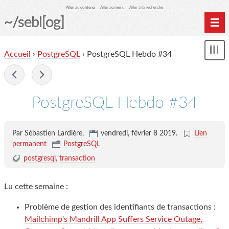
Aller au contenu
Aller au menu
Aller à la recherche
~/sebl[og]
Home
Accueil
›
PostgreSQL
› PostgreSQL Hebdo #34
Affi
Archives
le
me
-
PostgreSQL Hebdo #34
Par Sébastien Lardière,
vendredi, février 8 2019
.
Lien
permanent
PostgreSQL
postgresql
transaction
Lu cette semaine :
Problème de gestion des identifiants de transactions :
Mailchimp's Mandrill App Suffers Service Outage,