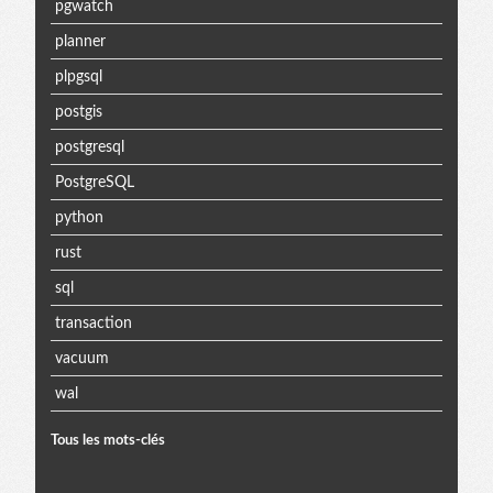
pgwatch
planner
plpgsql
postgis
postgresql
PostgreSQL
python
rust
sql
transaction
vacuum
wal
Tous les mots-clés