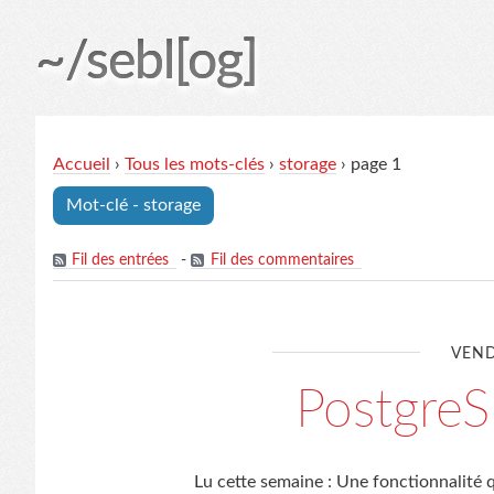
~/sebl[og]
Accueil
›
Tous les mots-clés
›
storage
› page 1
Mot-clé - storage
Fil des entrées
-
Fil des commentaires
VEND
Postgre
Lu cette semaine : Une fonctionnalité q