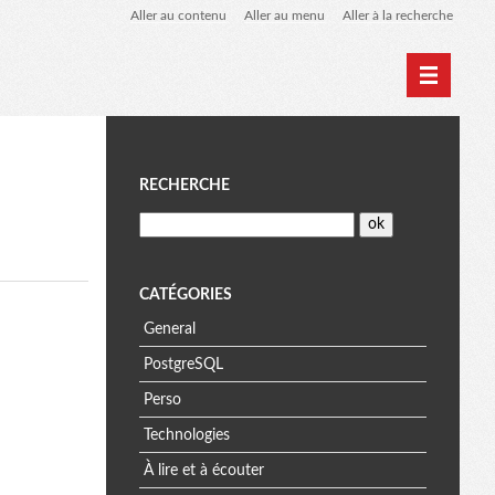
Aller au contenu
Aller au menu
Aller à la recherche
Home
Archives
M
RECHERCHE
e
n
CATÉGORIES
General
u
PostgreSQL
Perso
Technologies
À lire et à écouter