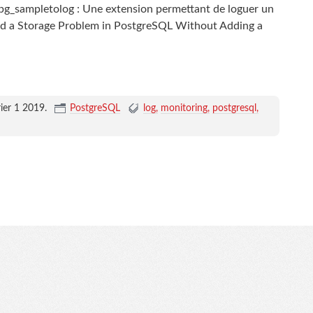
 : pg_sampletolog : Une extension permettant de loguer un
d a Storage Problem in PostgreSQL Without Adding a
rier 1 2019
.
PostgreSQL
log
monitoring
postgresql