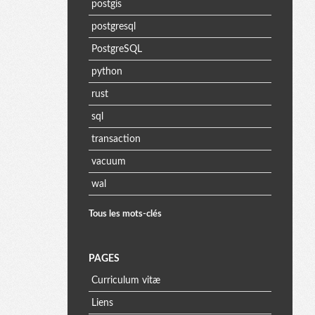
postgis
postgresql
PostgreSQL
python
rust
sql
transaction
vacuum
wal
Tous les mots-clés
PAGES
Curriculum vitæ
Liens