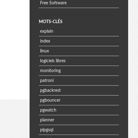
Free Software
MOTS-CLÉS
explain
index
linux
logiciels libres
monitoring
patroni
pgbackrest
pgbouncer
pgwatch
planner
plpgsql