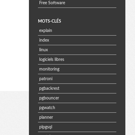
Free Software
MOTS-CLÉS
explain
index
linux
logiciels libres
monitoring
patroni
pgbackrest
pgbouncer
pgwatch
planner
plpgsql