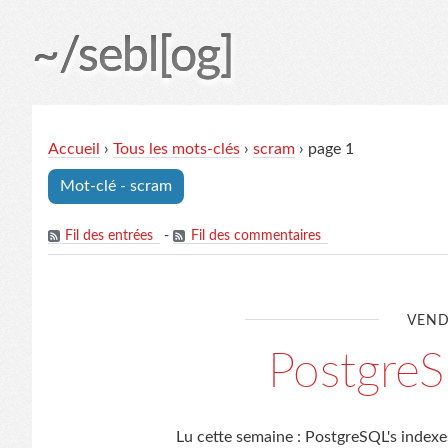
~/sebl[og]
Accueil
›
Tous les mots-clés
›
scram
› page 1
Mot-clé - scram
Fil des entrées
-
Fil des commentaires
VEND
Postgre
Lu cette semaine : PostgreSQL's indexe