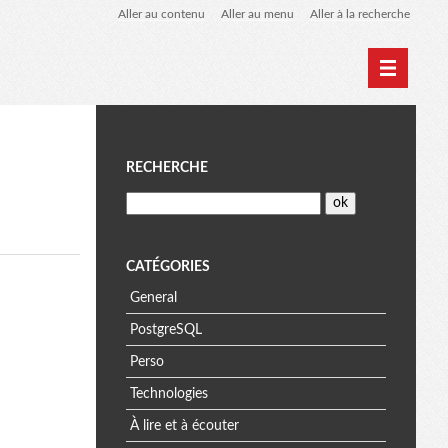
Aller au contenu
Aller au menu
Aller à la recherche
Home
Archives
M
RECHERCHE
e
n
CATÉGORIES
General
u
PostgreSQL
Perso
Technologies
À lire et à écouter