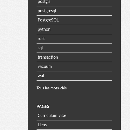
postgis
postgresql
PostgreSQL
python
rust
sql
transaction
vacuum
wal
Tous les mots-clés
PAGES
Curriculum vitæ
Liens