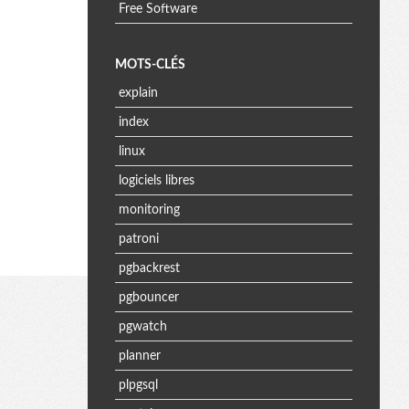
Free Software
MOTS-CLÉS
explain
index
linux
logiciels libres
monitoring
patroni
pgbackrest
pgbouncer
pgwatch
planner
plpgsql