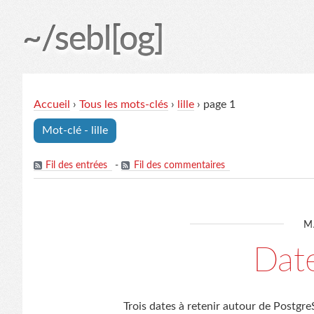
~/sebl[og]
Accueil
›
Tous les mots-clés
›
lille
› page 1
Mot-clé - lille
Fil des entrées
-
Fil des commentaires
M
Date
Trois dates à retenir autour de Postgr