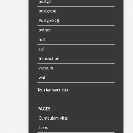
postgis
postgresql
PostgreSQL
python
rust
sql
transaction
vacuum
wal
Tous les mots-clés
PAGES
Curriculum vitæ
Liens