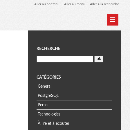
Aller au contenu
Aller au menu
Aller à la recherche
Home
Archives
M
RECHERCHE
e
n
CATÉGORIES
General
u
PostgreSQL
Perso
Technologies
À lire et à écouter