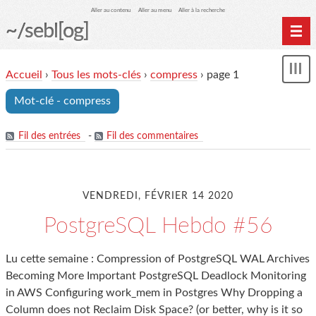
Aller au contenu
Aller au menu
Aller à la recherche
~/sebl[og]
Home
Accueil
›
Tous les mots-clés
›
compress
› page 1
Affi
Archives
le
Mot-clé - compress
me
Fil des entrées
-
Fil des commentaires
VENDREDI, FÉVRIER 14 2020
PostgreSQL Hebdo #56
Lu cette semaine : Compression of PostgreSQL WAL Archives
Becoming More Important PostgreSQL Deadlock Monitoring
in AWS Configuring work_mem in Postgres Why Dropping a
Column does not Reclaim Disk Space? (or better, why is it so