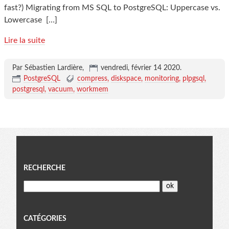
fast?) Migrating from MS SQL to PostgreSQL: Uppercase vs.
Lowercase
[…]
Lire la suite
Par Sébastien Lardière,
vendredi, février 14 2020
.
PostgreSQL
compress
diskspace
monitoring
plpgsql
postgresql
vacuum
workmem
Menu
RECHERCHE
CATÉGORIES