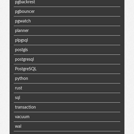
pgbackrest
pgbouncer
pgwatch
planner
plpgsql
postgis
postgresql
PostgreSQL
python
rust
sql
transaction
vacuum
wal