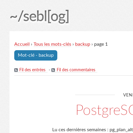
~/sebl[og]
Accueil
›
Tous les mots-clés
›
backup
› page 1
Mot-clé - backup
Fil des entrées
-
Fil des commentaires
VEN
Postgre
Lu ces dernières semaines : pg_plan_al