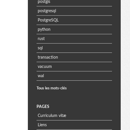
postgis
postgresql
PostgreSQL
python
rust
sql
transaction
vacuum
wal
Tous les mots-clés
PAGES
Curriculum vitæ
Liens