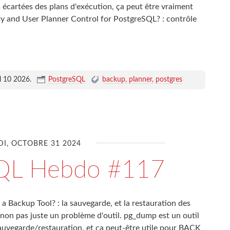
es écartées des plans d'exécution, ça peut être vraiment
lity and User Planner Control for PostgreSQL? : contrôle
il 10 2026
.
PostgreSQL
backup
planner
postgres
DI, OCTOBRE 31 2024
SQL Hebdo #117
a Backup Tool? : la sauvegarde, et la restauration des
 non pas juste un problème d'outil. pg_dump est un outil
sauvegarde/restauration, et ça peut-être utile pour BACK