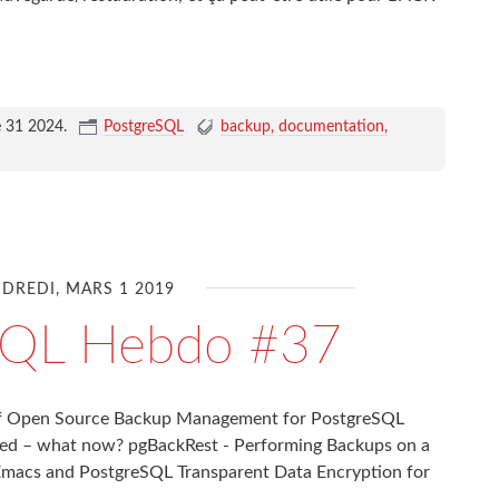
e 31 2024
.
PostgreSQL
backup
documentation
DREDI, MARS 1 2019
SQL Hebdo #37
e of Open Source Backup Management for PostgreSQL
ted – what now? pgBackRest - Performing Backups on a
Emacs and PostgreSQL Transparent Data Encryption for