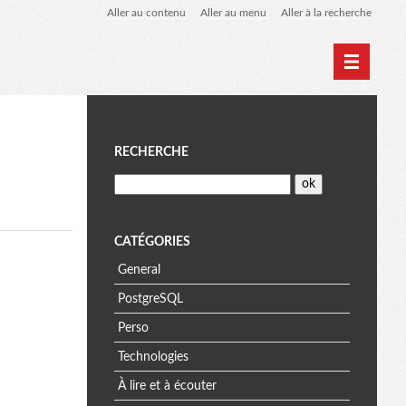
Aller au contenu
Aller au menu
Aller à la recherche
Home
Archives
M
RECHERCHE
e
n
CATÉGORIES
General
u
PostgreSQL
Perso
Technologies
À lire et à écouter