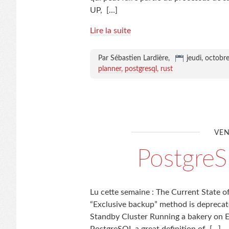
UP,
[…]
Lire la suite
Par Sébastien Lardière,
jeudi, octobr
planner
postgresql
rust
VEN
Postgre
Lu cette semaine : The Current Stat
“Exclusive backup” method is depreca
Standby Cluster Running a bakery on 