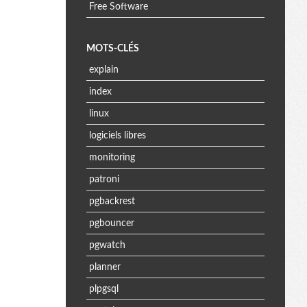
Free Software
MOTS-CLÉS
explain
index
linux
logiciels libres
monitoring
patroni
pgbackrest
pgbouncer
pgwatch
planner
plpgsql