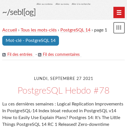
Aller au contenu
Aller au menu
Aller à la recherche
~/sebl[og]
Home
Accueil
›
Tous les mots-clés
›
PostgreSQL 14
› page 1
Affi
Archives
le
Mot-clé - PostgreSQL 14
me
Fil des entrées
-
Fil des commentaires
LUNDI, SEPTEMBRE 27 2021
PostgreSQL Hebdo #78
Lu ces dernières semaines : Logical Replication Improvements
In PostgreSQL-14 Index bloat reduced in PostgreSQL v14
How to Easily Use Explain Plans? Postgres 14: It's The Little
Things PostgreSQL 14 RC 1 Released! Zero-downtime