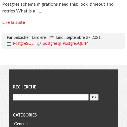
Postgres schema migrations need this: lock_timeout and
retries What is a
[…]
Lire la suite
Par Sébastien Lardière,
lundi, septembre 27 2021
.
PostgreSQL
postgresql
PostgreSQL 14
Menu
RECHERCHE
CATÉGORIES
General