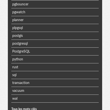
pgbouncer
pgwatch
planner
plpgsql
postgis
postgresql
PostgreSQL
python
rust
sql
transaction
vacuum
wal
Tous les mots-clés