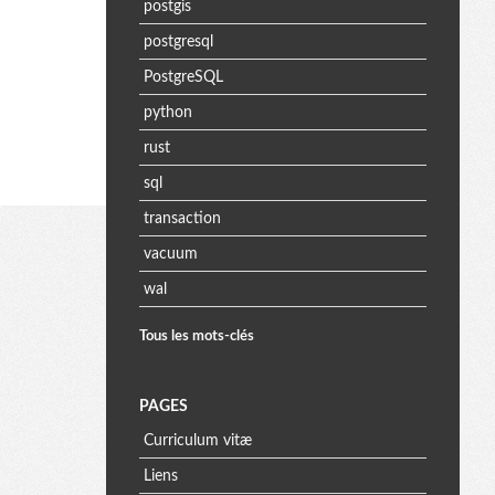
postgis
postgresql
PostgreSQL
python
rust
sql
transaction
vacuum
wal
Tous les mots-clés
PAGES
Curriculum vitæ
Liens