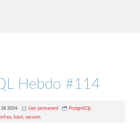
SQL Hebdo #114
n 28 2024
.
Lien permanent
PostgreSQL
onf.eu
toast
vacuum