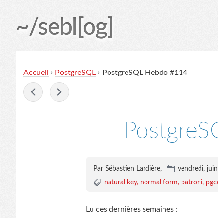
~/sebl[og]
Accueil
›
PostgreSQL
› PostgreSQL Hebdo #114
-
Postgre
Par Sébastien Lardière,
vendredi, jui
natural key
normal form
patroni
pgc
Lu ces dernières semaines :