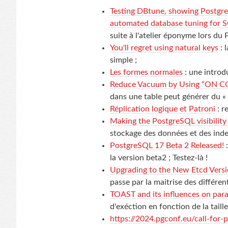
Testing DBtune, showing Postgr
automated database tuning for 
suite à l'atelier éponyme lors du P
You'll regret using natural keys
: 
simple ;
Les formes normales
: une introd
Reduce Vacuum by Using “ON CO
dans une table peut générer du « 
Réplication logique et Patroni
: r
Making the PostgreSQL visibility
stockage des données et des index
PostgreSQL 17 Beta 2 Released!
:
la version beta2 ; Testez-là !
Upgrading to the New Etcd Versi
passe par la maitrise des différen
TOAST and its influences on para
d'exéction en fonction de la tail
https://2024.pgconf.eu/call-for-p