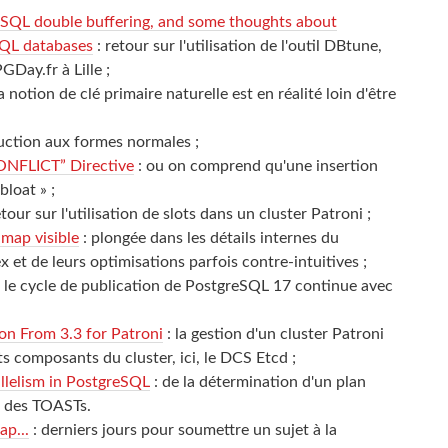
eSQL double buffering, and some thoughts about
SQL databases
: retour sur l'utilisation de l'outil DBtune,
GDay.fr à Lille ;
la notion de clé primaire naturelle est en réalité loin d'être
uction aux formes normales ;
NFLICT” Directive
: ou on comprend qu'une insertion
bloat » ;
etour sur l'utilisation de slots dans un cluster Patroni ;
 map visible
: plongée dans les détails internes du
 et de leurs optimisations parfois contre-intuitives ;
 le cycle de publication de PostgreSQL 17 continue avec
on From 3.3 for Patroni
: la gestion d'un cluster Patroni
ts composants du cluster, ici, le DCS Etcd ;
llelism in PostgreSQL
: de la détermination d'un plan
le des TOASTs.
ap...
: derniers jours pour soumettre un sujet à la