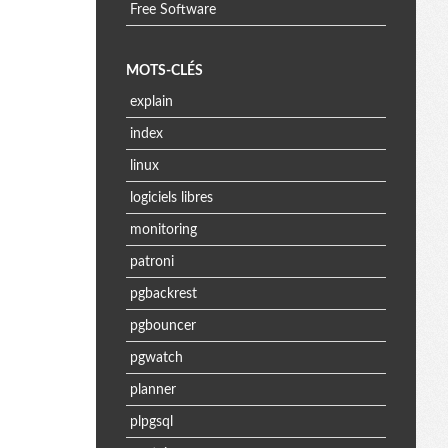
Free Software
MOTS-CLÉS
explain
index
linux
logiciels libres
monitoring
patroni
pgbackrest
pgbouncer
pgwatch
planner
plpgsql