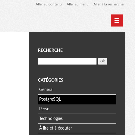
Aller au contenu
Aller au menu
Aller à la recherche
Home
Archives
M
RECHERCHE
e
n
CATÉGORIES
General
u
PostgreSQL
Perso
Technologies
À lire et à écouter