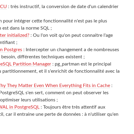
 ICU
: très instructif, la conversion de date d'un calendrier
n pour intégrer cette fonctionnalité n'est pas le plus
n est dans la norme SQL ;
r initialized?
: Ou l'on voit qu'on peut connaitre l'age
tifiant ;
in Postgres
: Intercepter un changement a de nombreuses
e besoin, différentes techniques existent ;
greSQL Partition Manager
: pg_partman est le principal
 partitionnement, et il s'enrichit de fonctionnalité avec la
hy They Matter Even When Everything Fits in Cache
:
ostgreSQL s'en sert, comment on peut observer les
timiser leurs utilisations ;
 WAL in PostgreSQL
: Toujours être très attentif aux
il, car il entraine une perte de données : à n'utiliser qu'en