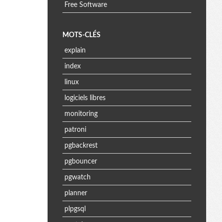
Free Software
MOTS-CLÉS
explain
index
linux
logiciels libres
monitoring
patroni
pgbackrest
pgbouncer
pgwatch
planner
plpgsql