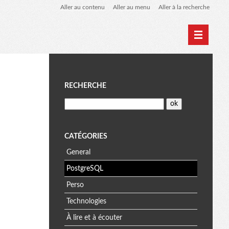
Aller au contenu
Aller au menu
Aller à la recherche
Home
Archives
M
RECHERCHE
e
n
CATÉGORIES
General
u
PostgreSQL
Perso
Technologies
À lire et à écouter