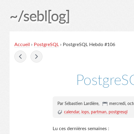
~/sebl[og]
Accueil
›
PostgreSQL
› PostgreSQL Hebdo #106
-
Postgre
Par Sébastien Lardière,
mercredi, oc
calendar
iops
partman
postgresql
Lu ces dernières semaines :