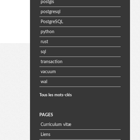
postgis
postgresql
PostgreSQL
python
rust
sql
transaction
vacuum
wal
Tous les mots-clés
PAGES
Curriculum vitæ
Liens