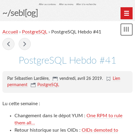
Aller au contenu
Aller au menu
Aller à la recherche
~/sebl[og]
Home
Accueil
›
PostgreSQL
› PostgreSQL Hebdo #41
Affi
Archives
le
me
-
PostgreSQL Hebdo #41
Par Sébastien Lardière,
vendredi, avril 26 2019
.
Lien
permanent
PostgreSQL
Lu cette semaine :
Changement dans le dépot YUM :
One RPM to rule
them all...
Retour historique sur les OIDs :
OIDs demoted to