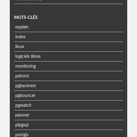
MOTS-CLÉS
explain
index
linux
logiciels libres
monitoring
patroni
pgbackrest
pgbouncer
pgwatch
planner
plpgsql
postgis