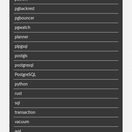
pgbackrest
pgbouncer
pgwatch
planner
plpgsql
postgis
postgresql
PostgreSQL
python
rust
sql
transaction
vacuum
wal