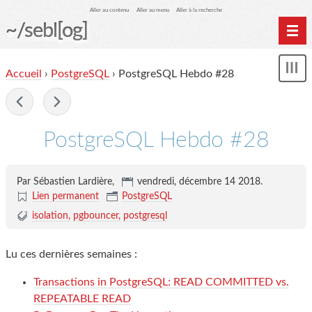
Aller au contenu
Aller au menu
Aller à la recherche
~/sebl[og]
Home
Accueil
›
PostgreSQL
› PostgreSQL Hebdo #28
Affi
Archives
le
me
-
PostgreSQL Hebdo #28
Par Sébastien Lardière,
vendredi, décembre 14 2018
.
Lien permanent
PostgreSQL
isolation
pgbouncer
postgresql
Lu ces dernières semaines :
Transactions in PostgreSQL: READ COMMITTED vs.
REPEATABLE READ