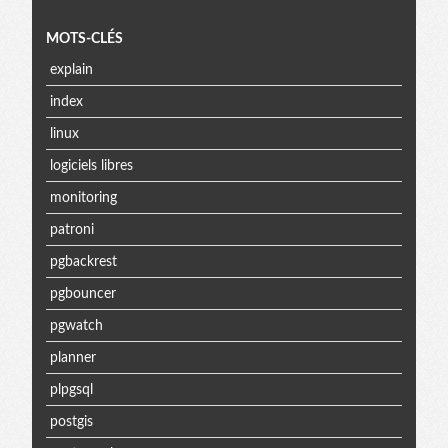
MOTS-CLÉS
explain
index
linux
logiciels libres
monitoring
patroni
pgbackrest
pgbouncer
pgwatch
planner
plpgsql
postgis