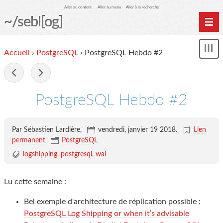
Aller au contenu
Aller au menu
Aller à la recherche
~/sebl[og]
Home
Accueil
›
PostgreSQL
› PostgreSQL Hebdo #2
Affi
Archives
le
me
-
PostgreSQL Hebdo #2
Par Sébastien Lardière,
vendredi, janvier 19 2018
.
Lien
permanent
PostgreSQL
logshipping
postgresql
wal
Lu cette semaine :
Bel exemple d'architecture de réplication possible :
PostgreSQL Log Shipping or when it’s advisable