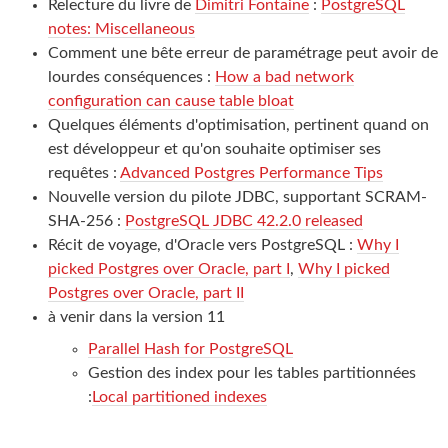
Relecture du livre de
Dimitri Fontaine
:
PostgreSQL
notes: Miscellaneous
Comment une bête erreur de paramétrage peut avoir de
lourdes conséquences :
How a bad network
configuration can cause table bloat
Quelques éléments d'optimisation, pertinent quand on
est développeur et qu'on souhaite optimiser ses
requêtes :
Advanced Postgres Performance Tips
Nouvelle version du pilote JDBC, supportant SCRAM-
SHA-256 :
PostgreSQL JDBC 42.2.0 released
Récit de voyage, d'Oracle vers PostgreSQL :
Why I
picked Postgres over Oracle, part I
,
Why I picked
Postgres over Oracle, part II
à venir dans la version 11
Parallel Hash for PostgreSQL
Gestion des index pour les tables partitionnées
:
Local partitioned indexes