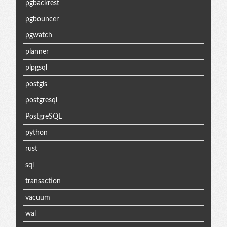
pgbackrest
pgbouncer
pgwatch
planner
plpgsql
postgis
postgresql
PostgreSQL
python
rust
sql
transaction
vacuum
wal