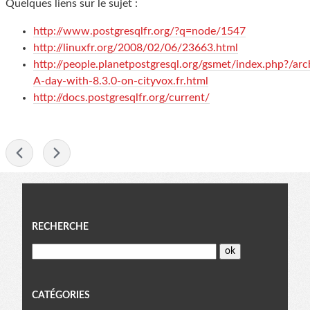
Quelques liens sur le sujet :
http://www.postgresqlfr.org/?q=node/1547
http://linuxfr.org/2008/02/06/23663.html
http://people.planetpostgresql.org/gsmet/index.php?/arc
A-day-with-8.3.0-on-cityvox.fr.html
http://docs.postgresqlfr.org/current/
-
Menu
RECHERCHE
CATÉGORIES