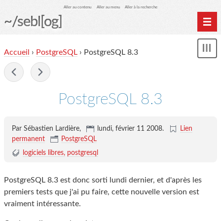
Aller au contenu
Aller au menu
Aller à la recherche
~/sebl[og]
Home
Accueil
›
PostgreSQL
› PostgreSQL 8.3
Affi
Archives
le
me
-
PostgreSQL 8.3
Par Sébastien Lardière,
lundi, février 11 2008
.
Lien
permanent
PostgreSQL
logiciels libres
postgresql
PostgreSQL 8.3 est donc sorti lundi dernier, et d'après les
premiers tests que j'ai pu faire, cette nouvelle version est
vraiment intéressante.