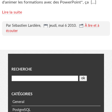
d'animer les formations avec des PowerPoint*, ça
[…]
Lire la suite
Par Sébastien Lardière,
jeudi, mai 6 2010
.
À lire et à
écouter
Menu
RECHERCHE
CATÉGORIES
General
PostgreSQL