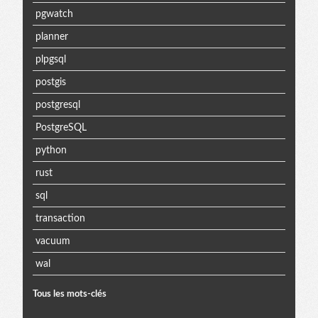
pgwatch
planner
plpgsql
postgis
postgresql
PostgreSQL
python
rust
sql
transaction
vacuum
wal
Tous les mots-clés