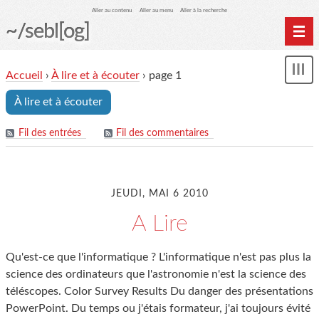
Aller au contenu
Aller au menu
Aller à la recherche
~/sebl[og]
Home
Accueil
›
À lire et à écouter
› page 1
Affi
Archives
le
À lire et à écouter
me
Fil des entrées
Fil des commentaires
JEUDI, MAI 6 2010
A Lire
Qu'est-ce que l'informatique ? L'informatique n'est pas plus la
science des ordinateurs que l'astronomie n'est la science des
téléscopes. Color Survey Results Du danger des présentations
PowerPoint. Du temps ou j'étais formateur, j'ai toujours évité