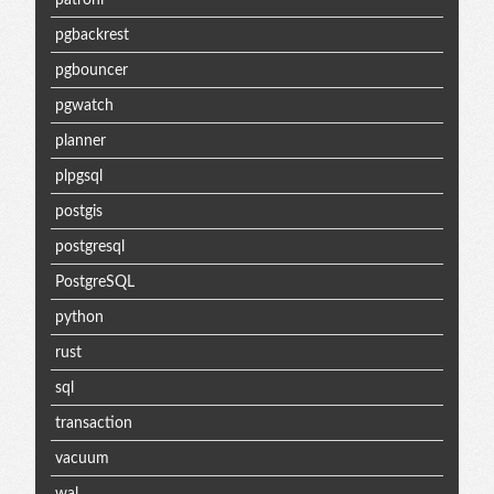
pgbackrest
pgbouncer
pgwatch
planner
plpgsql
postgis
postgresql
PostgreSQL
python
rust
sql
transaction
vacuum
wal