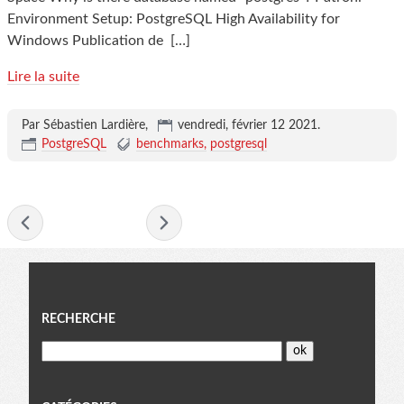
Environment Setup: PostgreSQL High Availability for
Windows Publication de
[…]
Lire la suite
Par Sébastien Lardière,
vendredi, février 12 2021
.
PostgreSQL
benchmarks
postgresql
- février 2021 -
Menu
RECHERCHE