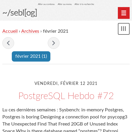
Aller au contenu
Aller au menu
Aller à la recherche
~/sebl[og]
Home
Accueil
›
Archives
› février 2021
Affi
Archives
le
me
- février 2021 -
février 2021
(1)
VENDREDI, FÉVRIER 12 2021
PostgreSQL Hebdo #72
Lu ces dernières semaines : Sysbench: in-memory Postgres,
Postgres is boring Designing a connection pool for psycopg3
The Unexpected Find That Freed 20GB of Unused Index
Space Why is there database named “postgres”? Patroni