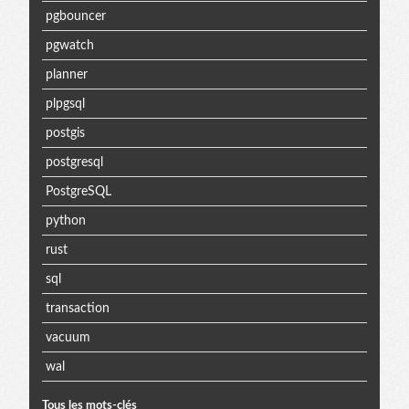
pgbouncer
pgwatch
planner
plpgsql
postgis
postgresql
PostgreSQL
python
rust
sql
transaction
vacuum
wal
Tous les mots-clés