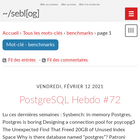
Aller au contenu
Aller au menu
Aller à la recherche
~/sebl[og]
Home
Accueil
›
Tous les mots-clés
›
benchmarks
› page 1
Affi
Archives
le
Mot-clé - benchmarks
me
Fil des entrées
-
Fil des commentaires
VENDREDI, FÉVRIER 12 2021
PostgreSQL Hebdo #72
Lu ces dernières semaines : Sysbench: in-memory Postgres,
Postgres is boring Designing a connection pool for psycopg3
The Unexpected Find That Freed 20GB of Unused Index
Space Why is there database named “postgres”? Patroni