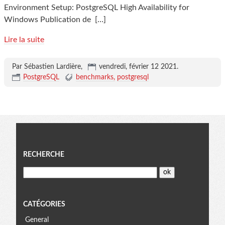
Environment Setup: PostgreSQL High Availability for
Windows Publication de
[…]
Lire la suite
Par Sébastien Lardière,
vendredi, février 12 2021
.
PostgreSQL
benchmarks
postgresql
Menu
RECHERCHE
CATÉGORIES
General