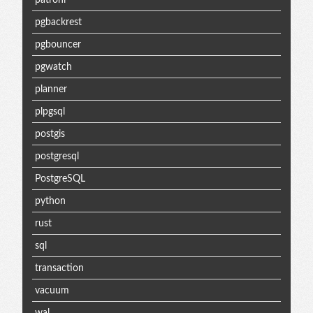
pgbackrest
pgbouncer
pgwatch
planner
plpgsql
postgis
postgresql
PostgreSQL
python
rust
sql
transaction
vacuum
wal