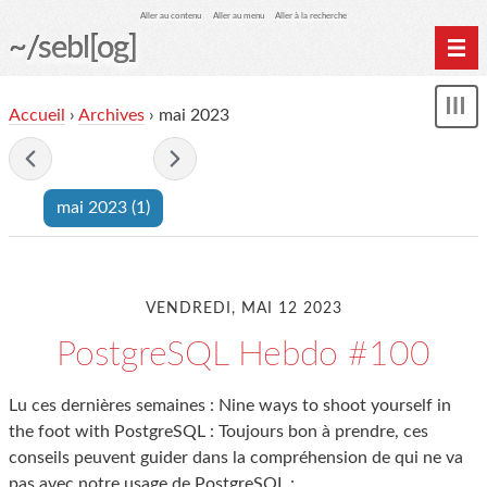
Aller au contenu
Aller au menu
Aller à la recherche
~/sebl[og]
Home
Accueil
›
Archives
› mai 2023
Affi
Archives
le
me
- mai 2023 -
mai 2023
(1)
VENDREDI, MAI 12 2023
PostgreSQL Hebdo #100
Lu ces dernières semaines : Nine ways to shoot yourself in
the foot with PostgreSQL : Toujours bon à prendre, ces
conseils peuvent guider dans la compréhension de qui ne va
pas avec notre usage de PostgreSQL ;