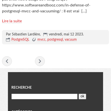
https://www.softwareandbooz.com/in-defense-of-
postgresql-mvcc-and-vacuuming/ : Il est vrai
[…]
Lire la suite
Par Sébastien Lardière,
vendredi, mai 12 2023
.
PostgreSQL
mvcc
postgresql
vacuum
- mai 2023 -
Menu
RECHERCHE