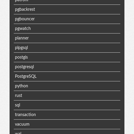
pgbackrest
pgbouncer
pgwatch
planner
plpgsql
postgis
postgresql
PostgreSQL
python
rust
sql
transaction
vacuum
wal