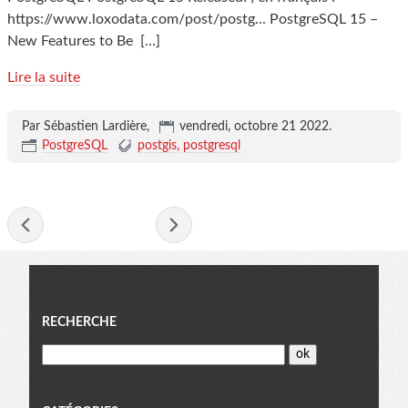
https://www.loxodata.com/post/postg... PostgreSQL 15 –
New Features to Be
[…]
Lire la suite
Par Sébastien Lardière,
vendredi, octobre 21 2022
.
PostgreSQL
postgis
postgresql
- octobre 2022 -
Menu
RECHERCHE