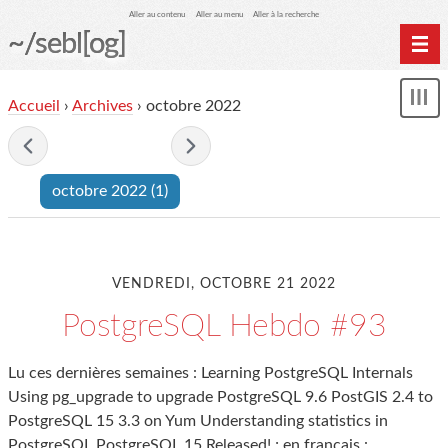
Aller au contenu
Aller au menu
Aller à la recherche
~/sebl[og]
Home
Accueil
›
Archives
› octobre 2022
Affi
Archives
le
me
- octobre 2022 -
octobre 2022
(1)
VENDREDI, OCTOBRE 21 2022
PostgreSQL Hebdo #93
Lu ces dernières semaines : Learning PostgreSQL Internals
Using pg_upgrade to upgrade PostgreSQL 9.6 PostGIS 2.4 to
PostgreSQL 15 3.3 on Yum Understanding statistics in
PostgreSQL PostgreSQL 15 Released! ; en français :