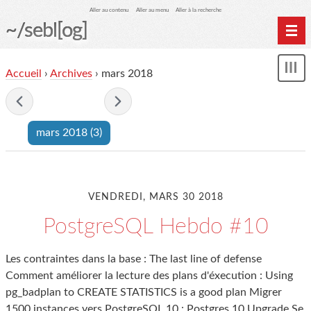
Aller au contenu
Aller au menu
Aller à la recherche
~/sebl[og]
Home
Accueil
›
Archives
› mars 2018
Affi
Archives
le
me
- mars 2018 -
mars 2018
(3)
VENDREDI, MARS 30 2018
PostgreSQL Hebdo #10
Les contraintes dans la base : The last line of defense
Comment améliorer la lecture des plans d'éxecution : Using
pg_badplan to CREATE STATISTICS is a good plan Migrer
1500 instances vers PostgreSQL 10 : Postgres 10 Upgrade Se