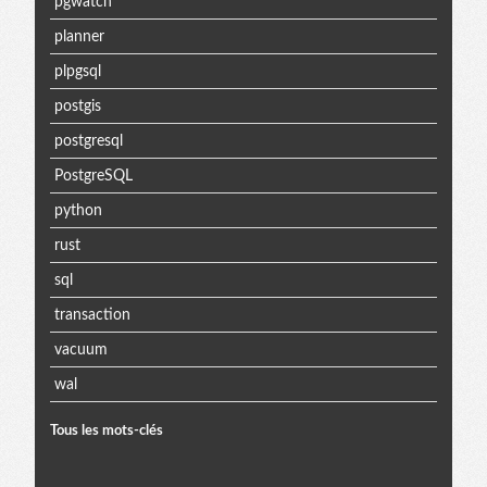
pgwatch
planner
plpgsql
postgis
postgresql
PostgreSQL
python
rust
sql
transaction
vacuum
wal
Tous les mots-clés