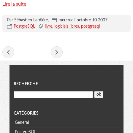
Lire la suite
Par Sébastien Lardière,
mercredi, octobre 10 2007
.
PostgreSQL
livre
logiciels libres
postgresql
- octobre 2007 -
Menu
RECHERCHE
CATÉGORIES
General
PostgreSQL