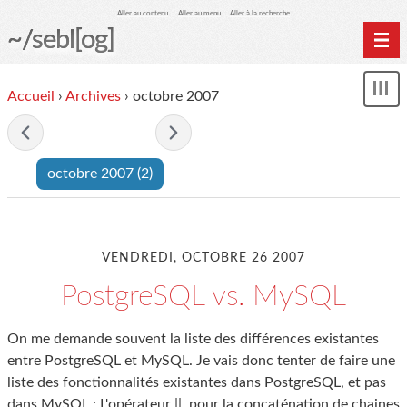
Aller au contenu
Aller au menu
Aller à la recherche
~/sebl[og]
Home
Accueil
›
Archives
› octobre 2007
Affi
Archives
le
me
- octobre 2007 -
octobre 2007
(2)
VENDREDI, OCTOBRE 26 2007
PostgreSQL vs. MySQL
On me demande souvent la liste des différences existantes
entre PostgreSQL et MySQL. Je vais donc tenter de faire une
liste des fonctionnalités existantes dans PostgreSQL, et pas
dans MySQL : L'opérateur ||, pour la concaténation de chaines