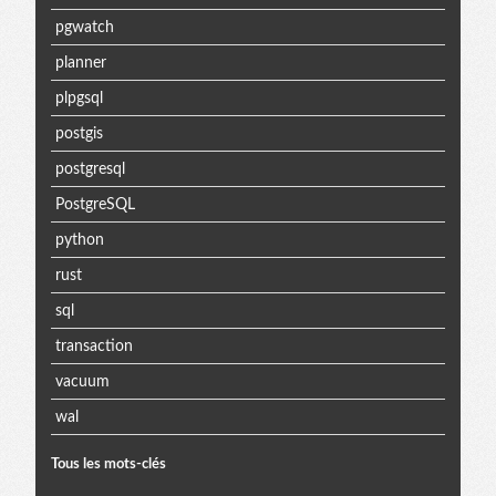
pgwatch
planner
plpgsql
postgis
postgresql
PostgreSQL
python
rust
sql
transaction
vacuum
wal
Tous les mots-clés