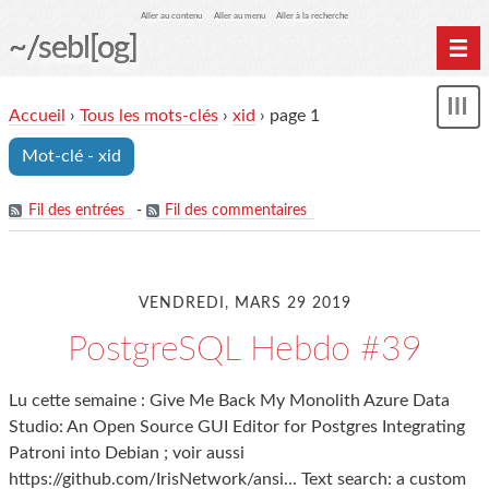
Aller au contenu
Aller au menu
Aller à la recherche
~/sebl[og]
Home
Accueil
›
Tous les mots-clés
›
xid
› page 1
Affi
Archives
le
Mot-clé - xid
me
Fil des entrées
-
Fil des commentaires
VENDREDI, MARS 29 2019
PostgreSQL Hebdo #39
Lu cette semaine : Give Me Back My Monolith Azure Data
Studio: An Open Source GUI Editor for Postgres Integrating
Patroni into Debian ; voir aussi
https://github.com/IrisNetwork/ansi... Text search: a custom