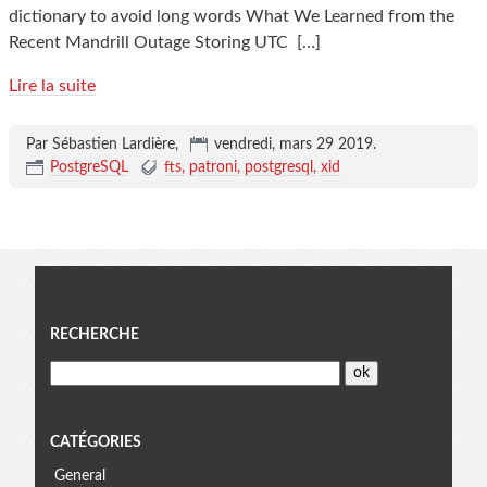
dictionary to avoid long words What We Learned from the
Recent Mandrill Outage Storing UTC
[…]
Lire la suite
Par Sébastien Lardière,
vendredi, mars 29 2019
.
PostgreSQL
fts
patroni
postgresql
xid
Menu
RECHERCHE
CATÉGORIES
General