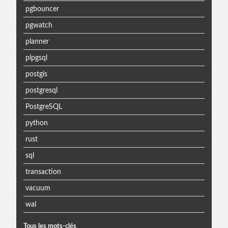
pgbouncer
pgwatch
planner
plpgsql
postgis
postgresql
PostgreSQL
python
rust
sql
transaction
vacuum
wal
Tous les mots-clés