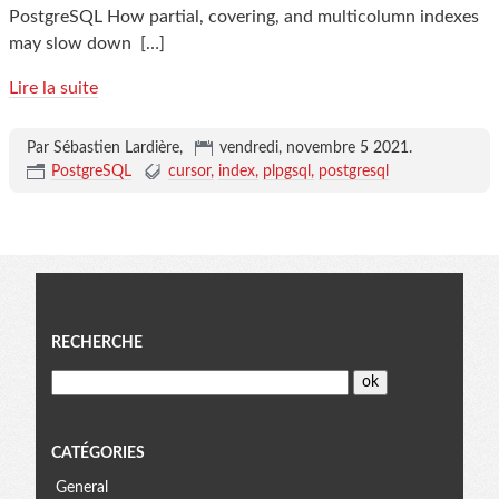
PostgreSQL How partial, covering, and multicolumn indexes
may slow down
[…]
Lire la suite
Par Sébastien Lardière,
vendredi, novembre 5 2021
.
PostgreSQL
cursor
index
plpgsql
postgresql
Menu
RECHERCHE
CATÉGORIES
General