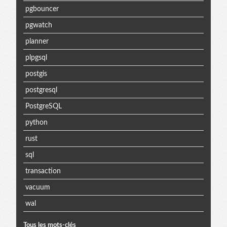
pgbouncer
pgwatch
planner
plpgsql
postgis
postgresql
PostgreSQL
python
rust
sql
transaction
vacuum
wal
Tous les mots-clés