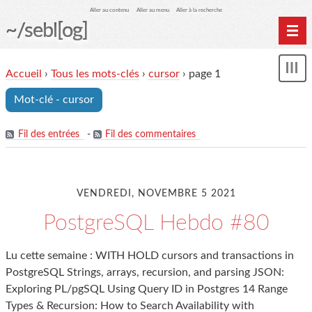
Aller au contenu
Aller au menu
Aller à la recherche
~/sebl[og]
Home
Accueil
›
Tous les mots-clés
›
cursor
› page 1
Affi
Archives
le
Mot-clé - cursor
me
Fil des entrées
-
Fil des commentaires
VENDREDI, NOVEMBRE 5 2021
PostgreSQL Hebdo #80
Lu cette semaine : WITH HOLD cursors and transactions in
PostgreSQL Strings, arrays, recursion, and parsing JSON:
Exploring PL/pgSQL Using Query ID in Postgres 14 Range
Types & Recursion: How to Search Availability with