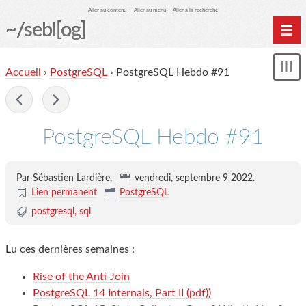
Aller au contenu
Aller au menu
Aller à la recherche
~/sebl[og]
Home
Accueil
›
PostgreSQL
› PostgreSQL Hebdo #91
Affi
Archives
le
me
-
PostgreSQL Hebdo #91
Par Sébastien Lardière,
vendredi, septembre 9 2022
.
Lien permanent
PostgreSQL
postgresql
sql
Lu ces dernières semaines :
Rise of the Anti-Join
PostgreSQL 14 Internals, Part II (pdf))