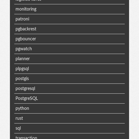
monitoring
patroni
pgbackrest
pgbouncer
pgwatch
planner
plpgsql
postgis
postgresql
PostgreSQL
python
rust
sql
transaction