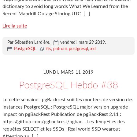
dictionary to avoid long words What We Learned from the
Recent Mandrill Outage Storing UTC
[…]
Lire la suite
Par Sébastien Lardière,
vendredi, mars 29 2019
.
PostgreSQL
fts
patroni
postgresql
xid
LUNDI, MARS 11 2019
PostgreSQL Hebdo #38
Lu cette semaine : pgBackrest suit les montées de version des
instances PostgreSQL : PostgreSQL major version upgrade
impact on pgBackRest Publication de pgBackRest 2.11 :
https://github.com/pgbackrest/pgbac... Les TempFiles des
requêtes SELECT et les SSDs : Real world SSD wearout
Attention au
[…]