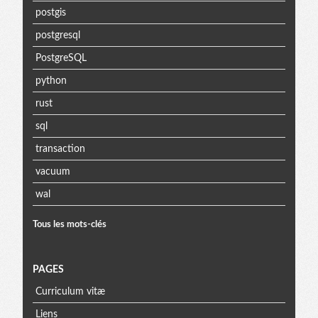
postgis
postgresql
PostgreSQL
python
rust
sql
transaction
vacuum
wal
Tous les mots-clés
PAGES
Curriculum vitæ
Liens