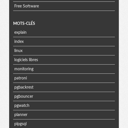
Free Software
MOTS-CLÉS
explain
index
linux
logiciels libres
monitoring
patroni
pgbackrest
pgbouncer
pgwatch
planner
plpgsql