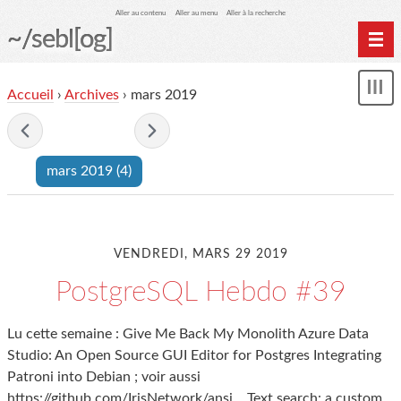
Aller au contenu
Aller au menu
Aller à la recherche
~/sebl[og]
Home
Accueil
›
Archives
› mars 2019
Affi
Archives
le
me
- mars 2019 -
mars 2019
(4)
VENDREDI, MARS 29 2019
PostgreSQL Hebdo #39
Lu cette semaine : Give Me Back My Monolith Azure Data
Studio: An Open Source GUI Editor for Postgres Integrating
Patroni into Debian ; voir aussi
https://github.com/IrisNetwork/ansi... Text search: a custom